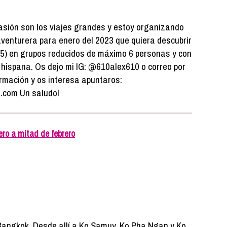
pasión son los viajes grandes y estoy organizando
aventurera para enero del 2023 que quiera descubrir
25) en grupos reducidos de máximo 6 personas y con
a hispana. Os dejo mi IG: @610alex610 o correo por
ormación y os interesa apuntaros:
.com Un saludo!
ro a mitad de febrero
 Bangkok. Desde allí a Ko Samuy, Ko Pha Ngan y Ko