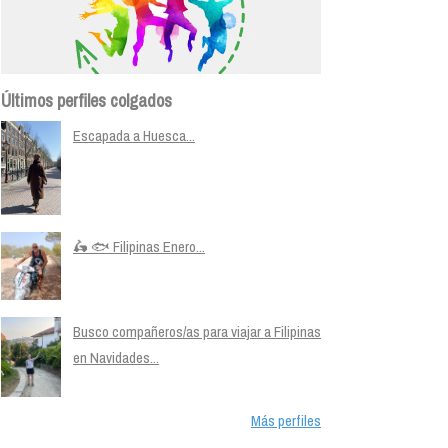
Últimos perfiles colgados
Escapada a Huesca...
🛵 🐟 Filipinas Enero...
Busco compañeros/as para viajar a Filipinas
en Navidades...
Más perfiles