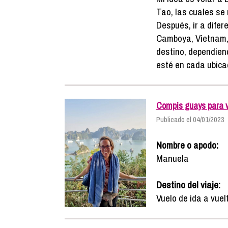
Tao, las cuales se
Después, ir a difer
Camboya, Vietnam, F
destino, dependiend
esté en cada ubica
Compis guays para vi
Publicado el 04/01/2023
Nombre o apodo:
Manuela
Destino del viaje:
Vuelo de ida a vuelt