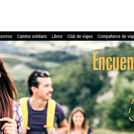
osotros
Camino solidario
Libros
Club de viajes
Compañeros de viaj