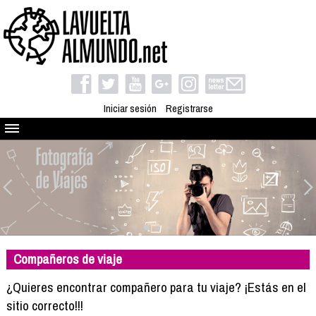
Iniciar sesión
Registrarse
Quienes somos
El proyecto
Blog
Viaja con nosotros
Camino solidario
Compañeros de viaje
Libros
Club de viajes
¿Quieres encontrar compañero para tu viaje? ¡Estás en el
Compañeros de viaje
sitio correcto!!!