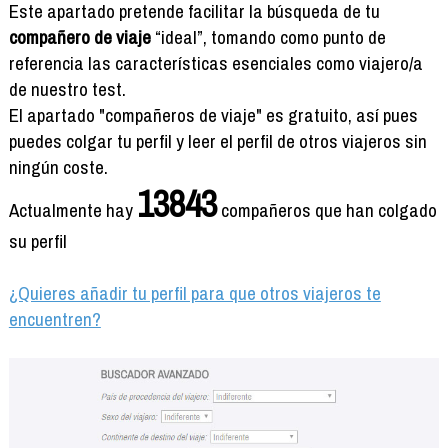
Formación
Este apartado pretende facilitar la búsqueda de tu
Info viajeros
compañero de viaje
“ideal”, tomando como punto de
referencia las características esenciales como viajero/a
Contactar
de nuestro test.
El apartado "compañeros de viaje" es gratuito, así pues
puedes colgar tu perfil y leer el perfil de otros viajeros sin
ningún coste.
13843
Actualmente hay
compañeros que han colgado
su perfil
¿Quieres añadir tu perfil para que otros viajeros te
encuentren?