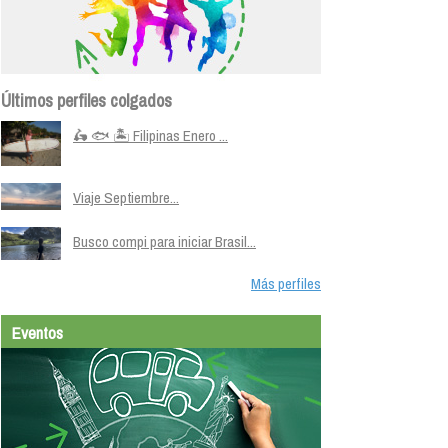
Últimos perfiles colgados
🛵 🐟 🏝️ Filipinas Enero ...
Viaje Septiembre...
Busco compi para iniciar Brasil...
Más perfiles
Eventos