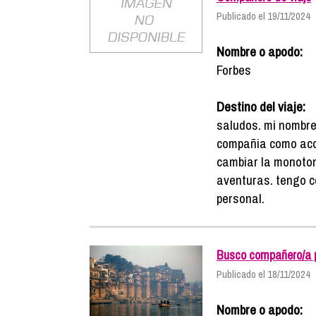
Publicado el 19/11/2024
Nombre o apodo:
Forbes
Destino del viaje:
saludos. mi nombre
compañia como aco
cambiar la monoton
aventuras. tengo c
personal.
Busco compañero/a pa
Publicado el 18/11/2024
Nombre o apodo: