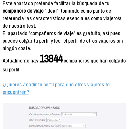
Formación
Este apartado pretende facilitar la búsqueda de tu
Info viajeros
compañero de viaje
“ideal”, tomando como punto de
referencia las características esenciales como viajero/a
Contactar
de nuestro test.
El apartado "compañeros de viaje" es gratuito, así pues
puedes colgar tu perfil y leer el perfil de otros viajeros sin
ningún coste.
13844
Actualmente hay
compañeros que han colgado
su perfil
¿Quieres añadir tu perfil para que otros viajeros te
encuentren?