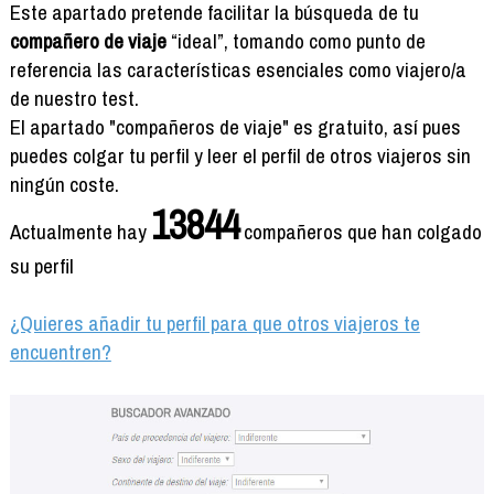
Formación
Este apartado pretende facilitar la búsqueda de tu
Info viajeros
compañero de viaje
“ideal”, tomando como punto de
referencia las características esenciales como viajero/a
Contactar
de nuestro test.
El apartado "compañeros de viaje" es gratuito, así pues
puedes colgar tu perfil y leer el perfil de otros viajeros sin
ningún coste.
13844
Actualmente hay
compañeros que han colgado
su perfil
¿Quieres añadir tu perfil para que otros viajeros te
encuentren?