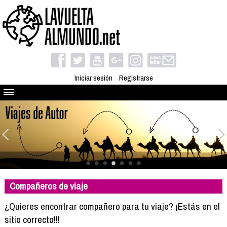
Iniciar sesión
Registrarse
Quienes somos
El proyecto
Blog
Viaja con nosotros
Camino solidario
Compañeros de viaje
Libros
Club de viajes
¿Quieres encontrar compañero para tu viaje? ¡Estás en el
Compañeros de viaje
sitio correcto!!!