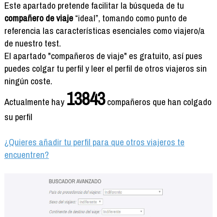
Formación
Este apartado pretende facilitar la búsqueda de tu
Info viajeros
compañero de viaje
“ideal”, tomando como punto de
referencia las características esenciales como viajero/a
Contactar
de nuestro test.
El apartado "compañeros de viaje" es gratuito, así pues
puedes colgar tu perfil y leer el perfil de otros viajeros sin
ningún coste.
13843
Actualmente hay
compañeros que han colgado
su perfil
¿Quieres añadir tu perfil para que otros viajeros te
encuentren?