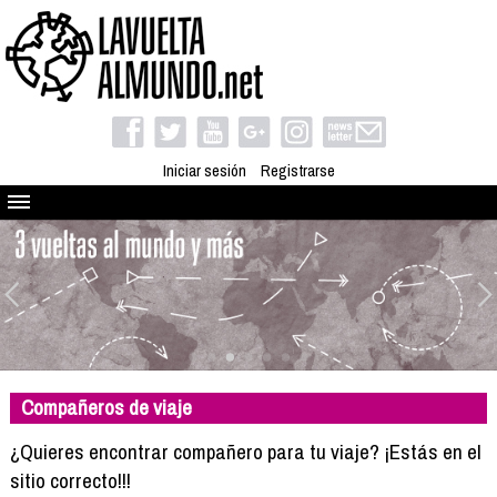
Iniciar sesión
Registrarse
Quienes somos
El proyecto
Blog
Viaja con nosotros
Camino solidario
Compañeros de viaje
Libros
Club de viajes
¿Quieres encontrar compañero para tu viaje? ¡Estás en el
Compañeros de viaje
sitio correcto!!!