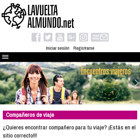
Iniciar sesión
Registrarse
Quienes somos
El proyecto
Blog
Viaja con nosotros
Camino solidario
Compañeros de viaje
Libros
Club de viajes
¿Quieres encontrar compañero para tu viaje? ¡Estás en el
Compañeros de viaje
sitio correcto!!!