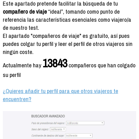
Formación
Este apartado pretende facilitar la búsqueda de tu
Info viajeros
compañero de viaje
“ideal”, tomando como punto de
referencia las características esenciales como viajero/a
Contactar
de nuestro test.
El apartado "compañeros de viaje" es gratuito, así pues
puedes colgar tu perfil y leer el perfil de otros viajeros sin
ningún coste.
13843
Actualmente hay
compañeros que han colgado
su perfil
¿Quieres añadir tu perfil para que otros viajeros te
encuentren?