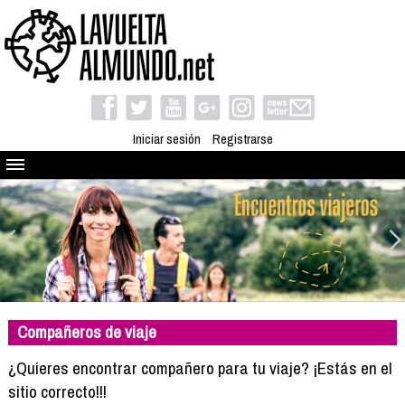
Iniciar sesión
Registrarse
Quienes somos
El proyecto
Blog
Viaja con nosotros
Camino solidario
Compañeros de viaje
Libros
Club de viajes
¿Quieres encontrar compañero para tu viaje? ¡Estás en el
Compañeros de viaje
sitio correcto!!!