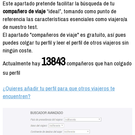
Formación
Este apartado pretende facilitar la búsqueda de tu
Info viajeros
compañero de viaje
“ideal”, tomando como punto de
referencia las características esenciales como viajero/a
Contactar
de nuestro test.
El apartado "compañeros de viaje" es gratuito, así pues
puedes colgar tu perfil y leer el perfil de otros viajeros sin
ningún coste.
13843
Actualmente hay
compañeros que han colgado
su perfil
¿Quieres añadir tu perfil para que otros viajeros te
encuentren?