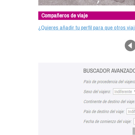
Compañeros de viaje
¿Quieres añadir tu perfil para que otros vi