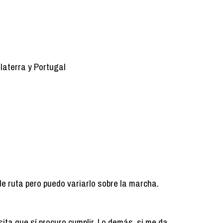
glaterra y Portugal
de ruta pero puedo variarlo sobre la marcha.
ita que sí procuro cumplir. Lo demás, si me da