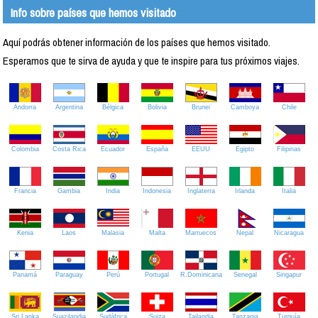
Info sobre países que hemos visitado
Aquí podrás obtener información de los países que hemos visitado.
Esperamos que te sirva de ayuda y que te inspire para tus próximos viajes.
Andorra
Argentina
Bélgica
Bolivia
Brunei
Camboya
Chile
Colombia
Costa Rica
Ecuador
España
EEUU
Egipto
Filipinas
Francia
Gambia
India
Indonesia
Inglaterra
Irlanda
Italia
Kenia
Laos
Malasia
Malta
Marruecos
Nepal
Nicaragua
Panamá
Paraguay
Perú
Portugal
R.Dominicana
Senegal
Singapur
Sri Lanka
Suazilandia
Sudáfrica
Suiza
Tailandia
Tanzania
Turquía