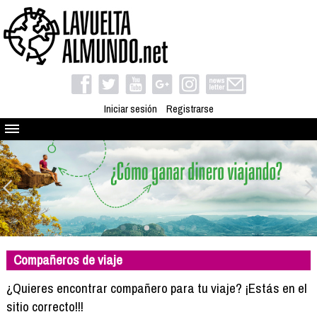
Iniciar sesión
Registrarse
Quienes somos
El proyecto
Blog
Viaja con nosotros
Camino solidario
Compañeros de viaje
Libros
Club de viajes
¿Quieres encontrar compañero para tu viaje? ¡Estás en el
Compañeros de viaje
sitio correcto!!!