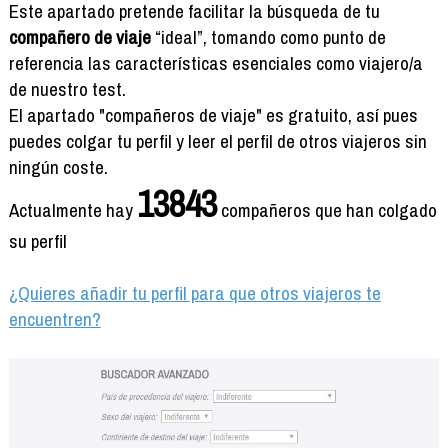
Formación
Este apartado pretende facilitar la búsqueda de tu
Info viajeros
compañero de viaje
“ideal”, tomando como punto de
referencia las características esenciales como viajero/a
Contactar
de nuestro test.
El apartado "compañeros de viaje" es gratuito, así pues
puedes colgar tu perfil y leer el perfil de otros viajeros sin
ningún coste.
13843
Actualmente hay
compañeros que han colgado
su perfil
¿Quieres añadir tu perfil para que otros viajeros te
encuentren?