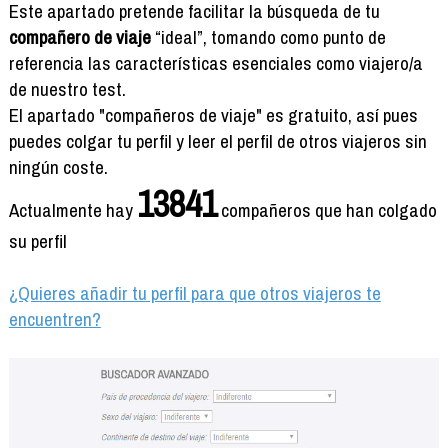
Formación
Este apartado pretende facilitar la búsqueda de tu
Info viajeros
compañero de viaje
“ideal”, tomando como punto de
referencia las características esenciales como viajero/a
Contactar
de nuestro test.
El apartado "compañeros de viaje" es gratuito, así pues
puedes colgar tu perfil y leer el perfil de otros viajeros sin
ningún coste.
13841
Actualmente hay
compañeros que han colgado
su perfil
¿Quieres añadir tu perfil para que otros viajeros te
encuentren?