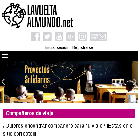
Iniciar sesión
Registrarse
Quienes somos
El proyecto
Blog
Viaja con nosotros
Camino solidario
Compañeros de viaje
Libros
Club de viajes
¿Quieres encontrar compañero para tu viaje? ¡Estás en el
Compañeros de viaje
sitio correcto!!!