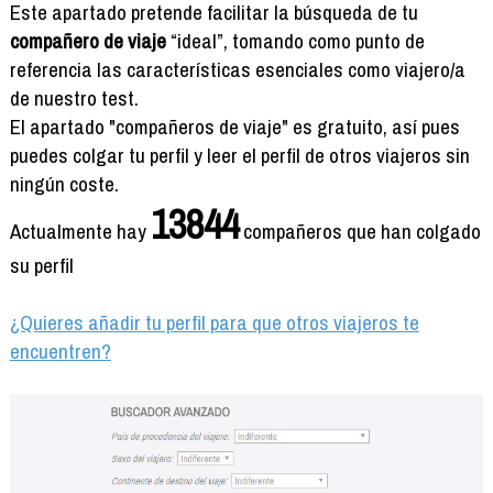
Formación
Este apartado pretende facilitar la búsqueda de tu
Info viajeros
compañero de viaje
“ideal”, tomando como punto de
referencia las características esenciales como viajero/a
Contactar
de nuestro test.
El apartado "compañeros de viaje" es gratuito, así pues
puedes colgar tu perfil y leer el perfil de otros viajeros sin
ningún coste.
13844
Actualmente hay
compañeros que han colgado
su perfil
¿Quieres añadir tu perfil para que otros viajeros te
encuentren?