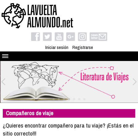
Iniciar sesión
Registrarse
Quienes somos
El proyecto
Blog
Viaja con nosotros
Camino solidario
Compañeros de viaje
Libros
Club de viajes
¿Quieres encontrar compañero para tu viaje? ¡Estás en el
Compañeros de viaje
sitio correcto!!!