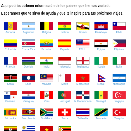
Aquí podrás obtener información de los países que hemos visitado.
Esperamos que te sirva de ayuda y que te inspire para tus próximos viajes.
Andorra
Argentina
Bélgica
Bolivia
Brunei
Camboya
Chile
Colombia
Costa Rica
Ecuador
España
EEUU
Egipto
Filipinas
Francia
Gambia
India
Indonesia
Inglaterra
Irlanda
Italia
Kenia
Laos
Malasia
Malta
Marruecos
Nepal
Nicaragua
Panamá
Paraguay
Perú
Portugal
R.Dominicana
Senegal
Singapur
Sri Lanka
Suazilandia
Sudáfrica
Suiza
Tailandia
Tanzania
Turquía