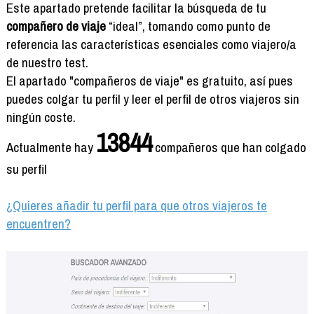
Formación
Este apartado pretende facilitar la búsqueda de tu
Info viajeros
compañero de viaje
“ideal”, tomando como punto de
referencia las características esenciales como viajero/a
Contactar
de nuestro test.
El apartado "compañeros de viaje" es gratuito, así pues
puedes colgar tu perfil y leer el perfil de otros viajeros sin
ningún coste.
13844
Actualmente hay
compañeros que han colgado
su perfil
¿Quieres añadir tu perfil para que otros viajeros te
encuentren?