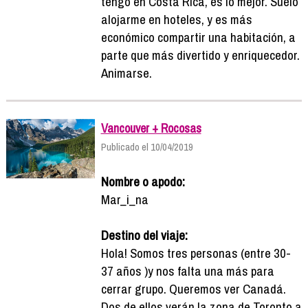
tengo en Costa Rica, es lo mejor. Suelo
alojarme en hoteles, y es más
económico compartir una habitación, a
parte que más divertido y enriquecedor.
Animarse.
Vancouver + Rocosas
Publicado el 10/04/2019
Nombre o apodo:
Mar_i_na
Destino del viaje:
Hola! Somos tres personas (entre 30-
37 años )y nos falta una más para
cerrar grupo. Queremos ver Canadá.
Dos de ellos verán la zona de Toronto a