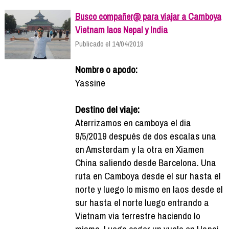
Busco compañer@ para viajar a Camboya
Vietnam laos Nepal y India
Publicado el 14/04/2019
Nombre o apodo:
Yassine
Destino del viaje:
Aterrizamos en camboya el dia
9/5/2019 después de dos escalas una
en Amsterdam y la otra en Xiamen
China saliendo desde Barcelona. Una
ruta en Camboya desde el sur hasta el
norte y luego lo mismo en laos desde el
sur hasta el norte luego entrando a
Vietnam via terrestre haciendo lo
mismo. Luego coger un vuelo en Hanoi