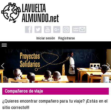
Iniciar sesión
Registrarse
Quienes somos
El proyecto
Blog
Viaja con nosotros
Camino solidario
Compañeros de viaje
Libros
Club de viajes
¿Quieres encontrar compañero para tu viaje? ¡Estás en el
Compañeros de viaje
sitio correcto!!!