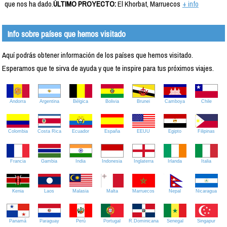
que nos ha dado.
ÚLTIMO PROYECTO:
El Khorbat, Marruecos
+ info
Info sobre países que hemos visitado
Aquí podrás obtener información de los países que hemos visitado.
Esperamos que te sirva de ayuda y que te inspire para tus próximos viajes.
Andorra
Argentina
Bélgica
Bolivia
Brunei
Camboya
Chile
Colombia
Costa Rica
Ecuador
España
EEUU
Egipto
Filipinas
Francia
Gambia
India
Indonesia
Inglaterra
Irlanda
Italia
Kenia
Laos
Malasia
Malta
Marruecos
Nepal
Nicaragua
Panamá
Paraguay
Perú
Portugal
R.Dominicana
Senegal
Singapur