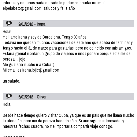
interesa y no tenés nada cerrado lo podemos charlar.mi email
elpelabeto@gmail.com, saludos y feliz año
2/01/2018 - Irena
Hola!
me llamo Irena y soy de Barcelona. Tengo 30 años.
Todavía me quedan muchas vacaciones de este año que acaba de terminar y
tengo hasta el 31 de marzo para gastarlas, pero no coincido con mis amigos.
Estaria genial montar un grupo de viajeros e irnos por ahí porque sola me da
pereza ... jeje
Me gustaría mucho ir a Cuba :)
Mi email es irena.lojic@gmail.com
un saludo,
6/01/2018 - Oliver
Hola,
Desde hace tiempo quiero visitar Cuba, ya que es un país que me llama mucho
la atención, pero me da pereza hacerlo sólo. Si aún sigues interesada, y
nuestras fechas cuadra, no me importaría compartir viaje contigo.