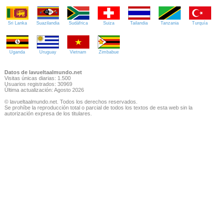
Sri Lanka
Suazilandia
Sudáfrica
Suiza
Tailandia
Tanzania
Turquía
Uganda
Uruguay
Vietnam
Zimbabue
Datos de lavueltaalmundo.net
Visitas únicas diarias: 1.500
Usuarios registrados: 30969
Última actualización: Agosto 2026
© lavueltaalmundo.net. Todos los derechos reservados.
Se prohíbe la reproducción total o parcial de todos los textos de esta web sin la
autorización expresa de los titulares.