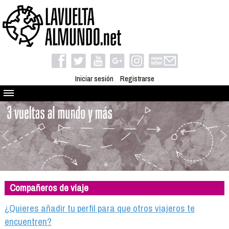
Iniciar sesión
Registrarse
Quienes somos
El proyecto
Blog
Viaja con nosotros
Camino solidario
Compañeros de viaje
Libros
Club de viajes
¿Quieres añadir tu perfil para que otros viajeros te
Compañeros de viaje
encuentren?