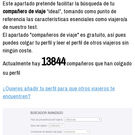
Formación
Este apartado pretende facilitar la búsqueda de tu
Info viajeros
compañero de viaje
“ideal”, tomando como punto de
referencia las características esenciales como viajero/a
Contactar
de nuestro test.
El apartado "compañeros de viaje" es gratuito, así pues
puedes colgar tu perfil y leer el perfil de otros viajeros sin
ningún coste.
13844
Actualmente hay
compañeros que han colgado
su perfil
¿Quieres añadir tu perfil para que otros viajeros te
encuentren?