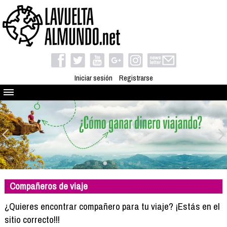
Iniciar sesión
Registrarse
Quienes somos
El proyecto
Blog
Viaja con nosotros
Camino solidario
Compañeros de viaje
Libros
Club de viajes
¿Quieres encontrar compañero para tu viaje? ¡Estás en el
Compañeros de viaje
sitio correcto!!!