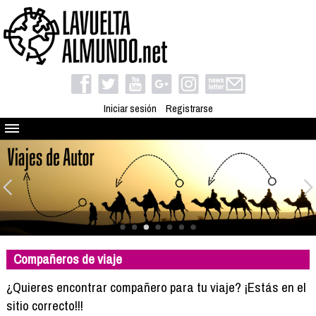
Iniciar sesión
Registrarse
Quienes somos
El proyecto
Blog
Viaja con nosotros
Camino solidario
Compañeros de viaje
Libros
Club de viajes
¿Quieres encontrar compañero para tu viaje? ¡Estás en el
Compañeros de viaje
sitio correcto!!!