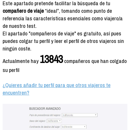
Formación
Este apartado pretende facilitar la búsqueda de tu
Info viajeros
compañero de viaje
“ideal”, tomando como punto de
referencia las características esenciales como viajero/a
Contactar
de nuestro test.
El apartado "compañeros de viaje" es gratuito, así pues
puedes colgar tu perfil y leer el perfil de otros viajeros sin
ningún coste.
13843
Actualmente hay
compañeros que han colgado
su perfil
¿Quieres añadir tu perfil para que otros viajeros te
encuentren?