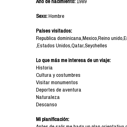
Año de nacimiento:
1989
Sexo:
Hombre
Países visitados:
Republica dominicana,Mexico,Reino unido,
,Estados Unidos,Qatar,Seychelles
Lo que más me interesa de un viaje:
Historia
Cultura y costumbres
Visitar monumentos
Deportes de aventura
Naturaleza
Descanso
Mi planificación:
Antes de salir me hago un plan orientativo 