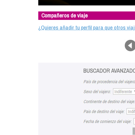
Compañeros de viaje
¿Quieres añadir tu perfil para que otros vi