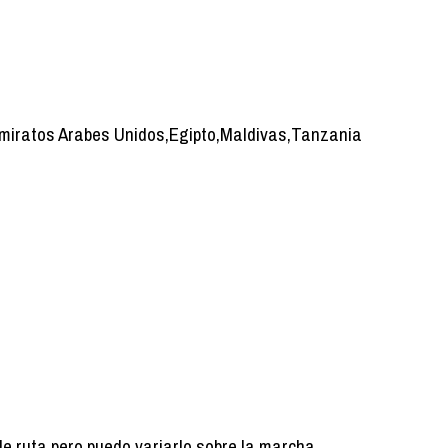
Emiratos Arabes Unidos,Egipto,Maldivas,Tanzania
de ruta pero puedo variarlo sobre la marcha.