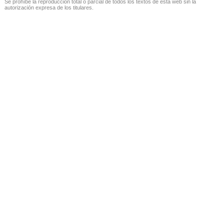
Se prohíbe la reproducción total o parcial de todos los textos de esta web sin la
autorización expresa de los titulares.