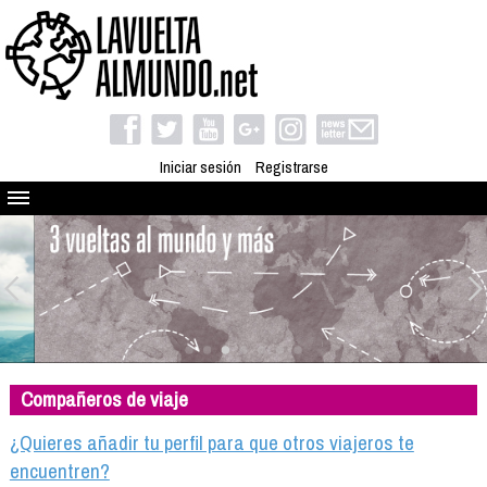
Iniciar sesión
Registrarse
Quienes somos
El proyecto
Blog
Viaja con nosotros
Camino solidario
Compañeros de viaje
Libros
Club de viajes
¿Quieres añadir tu perfil para que otros viajeros te
Compañeros de viaje
encuentren?