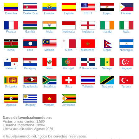
Colombia
Costa Rica
Ecuador
España
EEUU
Egipto
Filipinas
Francia
Gambia
India
Indonesia
Inglaterra
Irlanda
Italia
Kenia
Laos
Malasia
Malta
Marruecos
Nepal
Nicaragua
Panamá
Paraguay
Perú
Portugal
R.Dominicana
Senegal
Singapur
Sri Lanka
Suazilandia
Sudáfrica
Suiza
Tailandia
Tanzania
Turquía
Uganda
Uruguay
Vietnam
Zimbabue
Datos de lavueltaalmundo.net
Visitas únicas diarias: 1.500
Usuarios registrados: 30961
Última actualización: Agosto 2026
© lavueltaalmundo.net. Todos los derechos reservados.