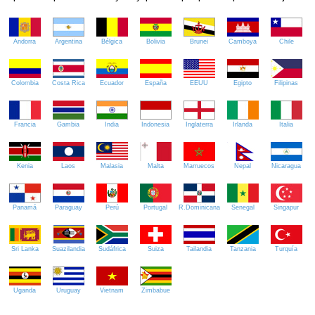
Andorra
Argentina
Bélgica
Bolivia
Brunei
Camboya
Chile
Colombia
Costa Rica
Ecuador
España
EEUU
Egipto
Filipinas
Francia
Gambia
India
Indonesia
Inglaterra
Irlanda
Italia
Kenia
Laos
Malasia
Malta
Marruecos
Nepal
Nicaragua
Panamá
Paraguay
Perú
Portugal
R.Dominicana
Senegal
Singapur
Sri Lanka
Suazilandia
Sudáfrica
Suiza
Tailandia
Tanzania
Turquía
Uganda
Uruguay
Vietnam
Zimbabue