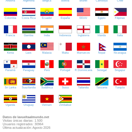
Andorra
Argentina
Bélgica
Bolivia
Brunei
Camboya
Chile
Colombia
Costa Rica
Ecuador
España
EEUU
Egipto
Filipinas
Francia
Gambia
India
Indonesia
Inglaterra
Irlanda
Italia
Kenia
Laos
Malasia
Malta
Marruecos
Nepal
Nicaragua
Panamá
Paraguay
Perú
Portugal
R.Dominicana
Senegal
Singapur
Sri Lanka
Suazilandia
Sudáfrica
Suiza
Tailandia
Tanzania
Turquía
Uganda
Uruguay
Vietnam
Zimbabue
Datos de lavueltaalmundo.net
Visitas únicas diarias: 1.500
Usuarios registrados: 30964
Última actualización: Agosto 2026