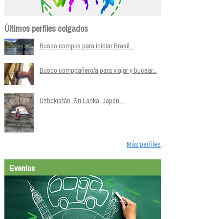
Últimos perfiles colgados
Busco compi/s para iniciar Brasil...
Busco comppañero/a para viajar y bucear...
Uzbekistán, Sri Lanka, Japón ...
Más perfiles
Eventos