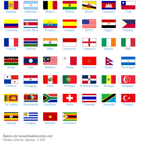
Andorra
Argentina
Bélgica
Bolivia
Brunei
Camboya
Chile
Colombia
Costa Rica
Ecuador
España
EEUU
Egipto
Filipinas
Francia
Gambia
India
Indonesia
Inglaterra
Irlanda
Italia
Kenia
Laos
Malasia
Malta
Marruecos
Nepal
Nicaragua
Panamá
Paraguay
Perú
Portugal
R.Dominicana
Senegal
Singapur
Sri Lanka
Suazilandia
Sudáfrica
Suiza
Tailandia
Tanzania
Turquía
Uganda
Uruguay
Vietnam
Zimbabue
Datos de lavueltaalmundo.net
Visitas únicas diarias: 1.500