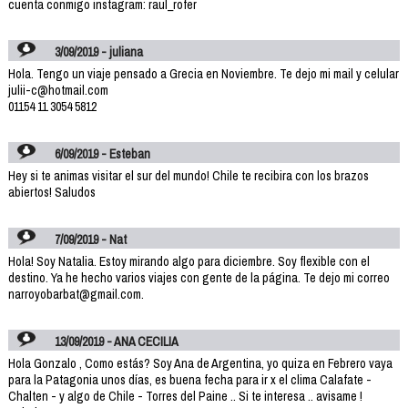
cuenta conmigo instagram: raul_rofer
3/09/2019 - juliana
Hola. Tengo un viaje pensado a Grecia en Noviembre. Te dejo mi mail y celular
julii-c@hotmail.com
01154 11 3054 5812
6/09/2019 - Esteban
Hey si te animas visitar el sur del mundo! Chile te recibira con los brazos
abiertos! Saludos
7/09/2019 - Nat
Hola! Soy Natalia. Estoy mirando algo para diciembre. Soy flexible con el
destino. Ya he hecho varios viajes con gente de la página. Te dejo mi correo
narroyobarbat@gmail.com.
13/09/2019 - ANA CECILIA
Hola Gonzalo , Como estás? Soy Ana de Argentina, yo quiza en Febrero vaya
para la Patagonia unos días, es buena fecha para ir x el clima Calafate -
Chalten - y algo de Chile - Torres del Paine .. Si te interesa .. avisame !