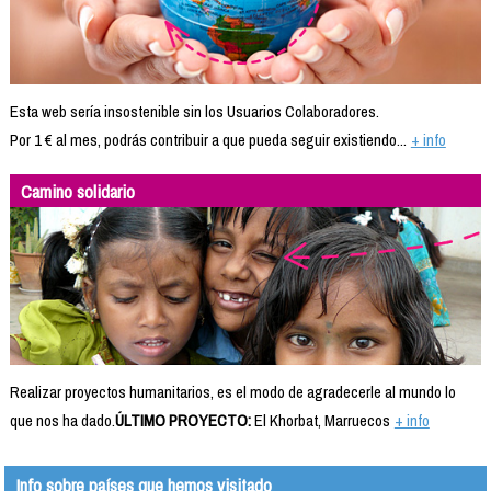
Esta web sería insostenible sin los Usuarios Colaboradores.
Por 1 € al mes, podrás contribuir a que pueda seguir existiendo...
+ info
Camino solidario
Realizar proyectos humanitarios, es el modo de agradecerle al mundo lo
que nos ha dado.
ÚLTIMO PROYECTO:
El Khorbat, Marruecos
+ info
Info sobre países que hemos visitado