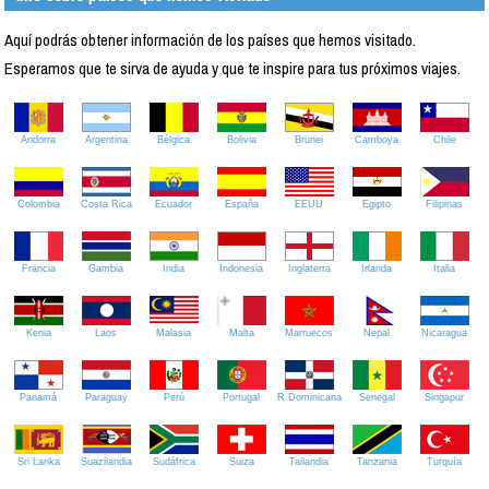
Aquí podrás obtener información de los países que hemos visitado.
Esperamos que te sirva de ayuda y que te inspire para tus próximos viajes.
Andorra
Argentina
Bélgica
Bolivia
Brunei
Camboya
Chile
Colombia
Costa Rica
Ecuador
España
EEUU
Egipto
Filipinas
Francia
Gambia
India
Indonesia
Inglaterra
Irlanda
Italia
Kenia
Laos
Malasia
Malta
Marruecos
Nepal
Nicaragua
Panamá
Paraguay
Perú
Portugal
R.Dominicana
Senegal
Singapur
Sri Lanka
Suazilandia
Sudáfrica
Suiza
Tailandia
Tanzania
Turquía