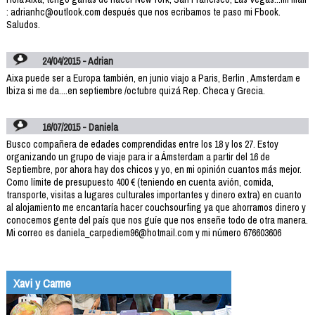
: adrianhc@outlook.com después que nos ecribamos te paso mi Fbook.
Saludos.
24/04/2015 - Adrian
Aixa puede ser a Europa también, en junio viajo a Paris, Berlin , Amsterdam e
Ibiza si me da....en septiembre /octubre quizá Rep. Checa y Grecia.
16/07/2015 - Daniela
Busco compañera de edades comprendidas entre los 18 y los 27. Estoy
organizando un grupo de viaje para ir a Ámsterdam a partir del 16 de
Septiembre, por ahora hay dos chicos y yo, en mi opinión cuantos más mejor.
Como límite de presupuesto 400 € (teniendo en cuenta avión, comida,
transporte, visitas a lugares culturales importantes y dinero extra) en cuanto
al alojamiento me encantaría hacer couchsourfing ya que ahorramos dinero y
conocemos gente del país que nos guíe que nos enseñe todo de otra manera.
Mi correo es daniela_carpediem96@hotmail.com y mi número 676603606
Xavi y Carme