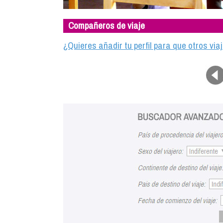
Compañeros de viaje
¿Quieres añadir tu perfil para que otros vi