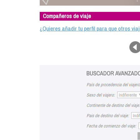
Compañeros de viaje
¿Quieres añadir tu perfil para que otros vi