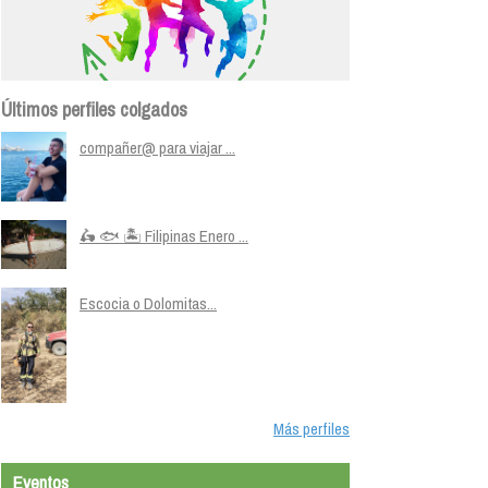
Últimos perfiles colgados
compañer@ para viajar ...
🛵 🐟 🏝️ Filipinas Enero ...
Escocia o Dolomitas...
Más perfiles
Eventos