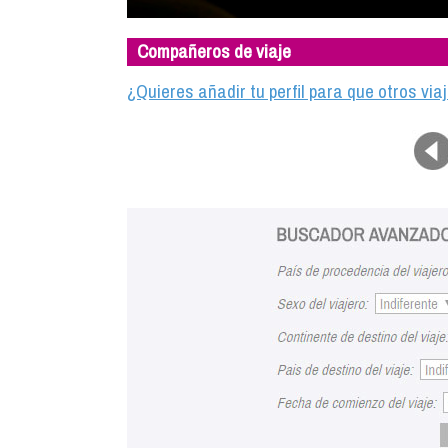
Compañeros de viaje
¿Quieres añadir tu perfil para que otros vi