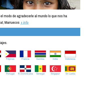
 el modo de agradecerle al mundo lo que nos ha
at, Marruecos
+ info
iajes.
Filipinas
Francia
Gambia
India
Indonesia
Portugal
R.Dominicana
Senegal
Singapur
Sri Lanka