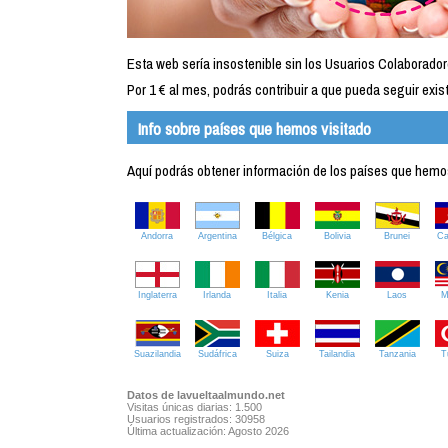
Esta web sería insostenible sin los Usuarios Colaborador
Por 1 € al mes, podrás contribuir a que pueda seguir exist
Info sobre países que hemos visitado
Aquí podrás obtener información de los países que hemos 
Andorra
Argentina
Bélgica
Bolivia
Brunei
C
Inglaterra
Irlanda
Italia
Kenia
Laos
M
Suazilandia
Sudáfrica
Suiza
Tailandia
Tanzania
T
Datos de lavueltaalmundo.net
Visitas únicas diarias: 1.500
Usuarios registrados: 30958
Última actualización: Agosto 2026