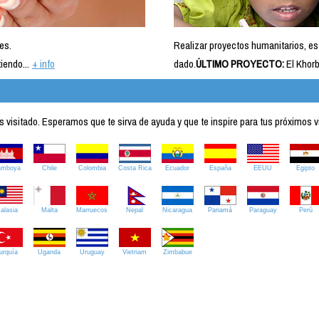
es.
Realizar proyectos humanitarios, es
iendo...
+ info
dado.
ÚLTIMO PROYECTO:
El Khorb
visitado. Esperamos que te sirva de ayuda y que te inspire para tus próximos v
amboya
Chile
Colombia
Costa Rica
Ecuador
España
EEUU
Egipto
alasia
Malta
Marruecos
Nepal
Nicaragua
Panamá
Paraguay
Perú
urquía
Uganda
Uruguay
Vietnam
Zimbabue