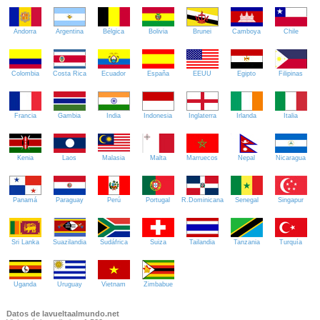
Andorra
Argentina
Bélgica
Bolivia
Brunei
Camboya
Chile
Colombia
Costa Rica
Ecuador
España
EEUU
Egipto
Filipinas
Francia
Gambia
India
Indonesia
Inglaterra
Irlanda
Italia
Kenia
Laos
Malasia
Malta
Marruecos
Nepal
Nicaragua
Panamá
Paraguay
Perú
Portugal
R.Dominicana
Senegal
Singapur
Sri Lanka
Suazilandia
Sudáfrica
Suiza
Tailandia
Tanzania
Turquía
Uganda
Uruguay
Vietnam
Zimbabue
Datos de lavueltaalmundo.net