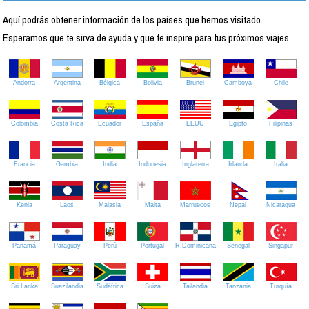
Aquí podrás obtener información de los países que hemos visitado.
Esperamos que te sirva de ayuda y que te inspire para tus próximos viajes.
Andorra
Argentina
Bélgica
Bolivia
Brunei
Camboya
Chile
Colombia
Costa Rica
Ecuador
España
EEUU
Egipto
Filipinas
Francia
Gambia
India
Indonesia
Inglaterra
Irlanda
Italia
Kenia
Laos
Malasia
Malta
Marruecos
Nepal
Nicaragua
Panamá
Paraguay
Perú
Portugal
R.Dominicana
Senegal
Singapur
Sri Lanka
Suazilandia
Sudáfrica
Suiza
Tailandia
Tanzania
Turquía