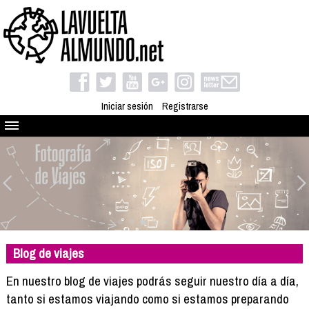
Iniciar sesión
Registrarse
Quienes somos
El proyecto
Blog
Viaja con nosotros
Camino solidario
Blog de viajes
Libros
Club de viajes
En nuestro blog de viajes podrás seguir nuestro día a día,
Compañeros de viaje
tanto si estamos viajando como si estamos preparando