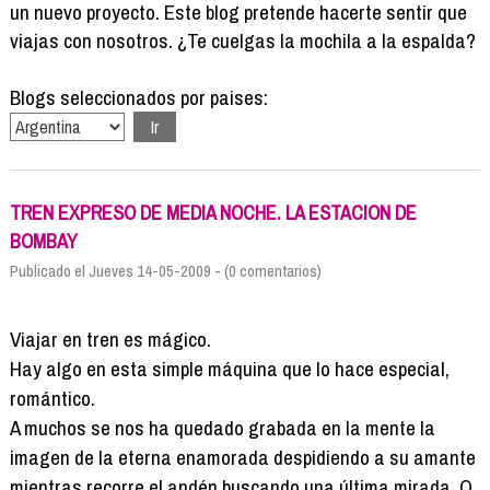
Formación
un nuevo proyecto. Este blog pretende hacerte sentir que
Info viajeros
viajas con nosotros. ¿Te cuelgas la mochila a la espalda?
Contactar
Blogs seleccionados por paises:
TREN EXPRESO DE MEDIA NOCHE. LA ESTACION DE
BOMBAY
Publicado el Jueves 14-05-2009 - (0 comentarios)
Viajar en tren es mágico.
Hay algo en esta simple máquina que lo hace especial,
romántico.
A muchos se nos ha quedado grabada en la mente la
imagen de la eterna enamorada despidiendo a su amante
mientras recorre el andén buscando una última mirada. O